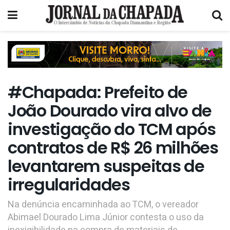
#Chapada: Prefeito de
João Dourado vira alvo de
investigação do TCM após
contratos de R$ 26 milhões
levantarem suspeitas de
irregularidades
Na denúncia encaminhada ao TCM, o vereador
Abimael Dourado Lima Júnior contesta o uso da