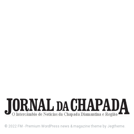
© 2022
FM
- Premium WordPress news & magazine theme by
Jegtheme
.