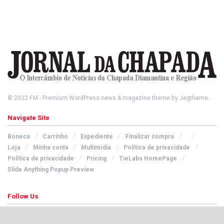
© 2022
FM
- Premium WordPress news & magazine theme by
Jegtheme
.
Navigate Site
Boneca
Carrinho
Expediente
Finalizar compra
Loja
Minha conta
Multimídia
Política de privacidade
Política de privacidade
Pricing
TieLabs HomePage
Slide Anything Popup Preview
Follow Us