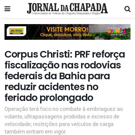
Corpus Christi: PRF reforça
fiscalização nas rodovias
federais da Bahia para
reduzir acidentes no
feriado prolongado
Operação terá foco no combate à embriaguez ao
volante, ultrapassagens proibidas e excesso de
velocidade; restrições para veículos de carga
também entram em vigor.