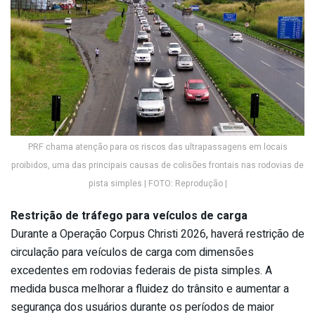
PRF chama atenção para os riscos das ultrapassagens em locais
proibidos, uma das principais causas de colisões frontais nas rodovias de
pista simples | FOTO: Reprodução |
Restrição de tráfego para veículos de carga
Durante a Operação Corpus Christi 2026, haverá restrição de
circulação para veículos de carga com dimensões
excedentes em rodovias federais de pista simples. A
medida busca melhorar a fluidez do trânsito e aumentar a
segurança dos usuários durante os períodos de maior