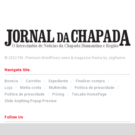
© 2022
FM
- Premium WordPress news & magazine theme by
Jegtheme
.
Navigate Site
Boneca
Carrinho
Expediente
Finalizar compra
Loja
Minha conta
Multimídia
Política de privacidade
Política de privacidade
Pricing
TieLabs HomePage
Slide Anything Popup Preview
Follow Us