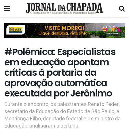
#Polêmica: Especialistas
em educação apontam
críticas à portaria da
aprovação automática
executada por Jerônimo
Durante o encontro, os palestrantes Renato Feder,
secretário da Educação do Estado de São Paulo, e
Mendonça Filho, deputado federal e ex-ministro da
Educação, analisaram a portaria.