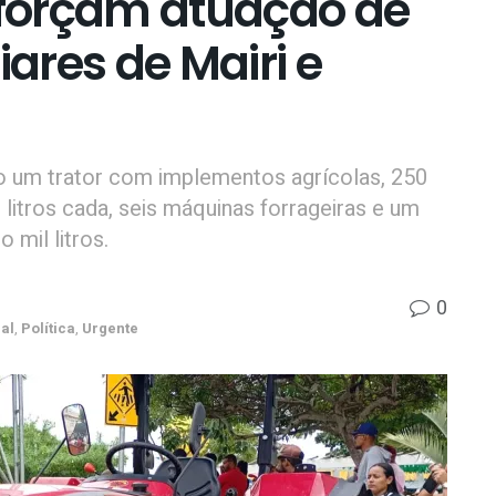
forçam atuação de
iares de Mairi e
o um trator com implementos agrícolas, 250
litros cada, seis máquinas forrageiras e um
 mil litros.
0
al
,
Política
,
Urgente