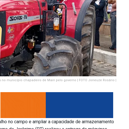
 no município chapadeiro de Mairi pelo governo | FOTO Joneuze Rosário |
balho no campo e ampliar a capacidade de armazenamento