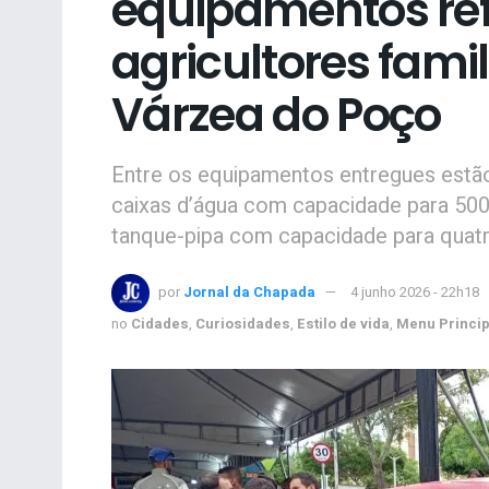
equipamentos re
agricultores famil
Várzea do Poço
Entre os equipamentos entregues estã
caixas d’água com capacidade para 500 
tanque-pipa com capacidade para quatro
por
Jornal da Chapada
4 junho 2026 - 22h18
no
Cidades
,
Curiosidades
,
Estilo de vida
,
Menu Princip