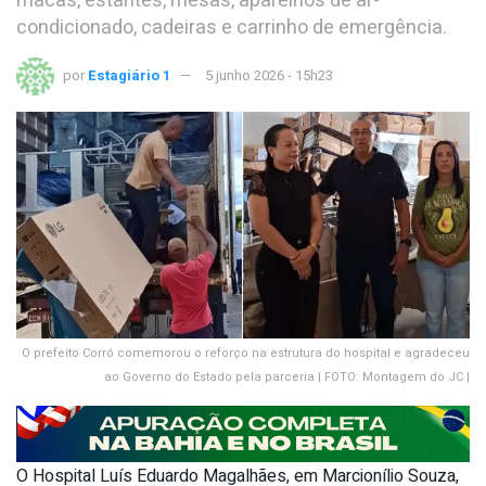
macas, estantes, mesas, aparelhos de ar-
condicionado, cadeiras e carrinho de emergência.
por
Estagiário 1
5 junho 2026 - 15h23
O prefeito Corró comemorou o reforço na estrutura do hospital e agradeceu
ao Governo do Estado pela parceria | FOTO: Montagem do JC |
O Hospital Luís Eduardo Magalhães, em Marcionílio Souza,