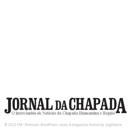
© 2022
FM
- Premium WordPress news & magazine theme by
Jegtheme
.