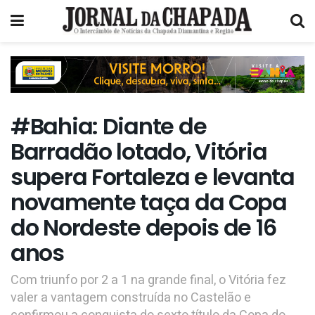
#Bahia: Diante de
Barradão lotado, Vitória
supera Fortaleza e levanta
novamente taça da Copa
do Nordeste depois de 16
anos
Com triunfo por 2 a 1 na grande final, o Vitória fez
valer a vantagem construída no Castelão e