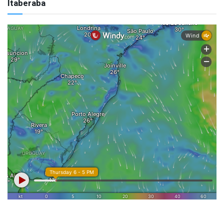
Itaberaba