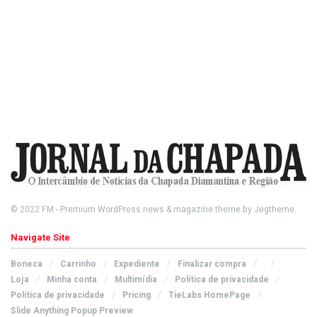
© 2022
FM
- Premium WordPress news & magazine theme by
Jegtheme
.
Navigate Site
Boneca
Carrinho
Expediente
Finalizar compra
Loja
Minha conta
Multimídia
Política de privacidade
Política de privacidade
Pricing
TieLabs HomePage
Slide Anything Popup Preview