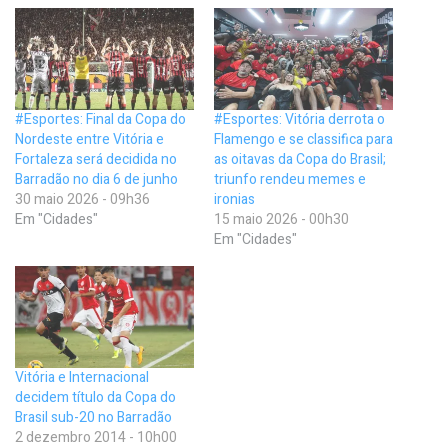
#Esportes: Final da Copa do
#Esportes: Vitória derrota o
Nordeste entre Vitória e
Flamengo e se classifica para
Fortaleza será decidida no
as oitavas da Copa do Brasil;
Barradão no dia 6 de junho
triunfo rendeu memes e
30 maio 2026 - 09h36
ironias
Em "Cidades"
15 maio 2026 - 00h30
Em "Cidades"
Vitória e Internacional
decidem título da Copa do
Brasil sub-20 no Barradão
2 dezembro 2014 - 10h00