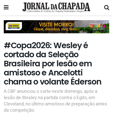
#Copa2026: Wesley é
cortado da Seleção
Brasileira por lesão em
amistoso e Ancelotti
chama o volante Éderson
A CBF anunciou o corte neste domingo, após a
lesão de Wesley na partida contra o Egito, em
Cleveland, no último amistoso de preparação antes
da competição.