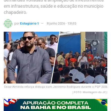
demandas voltadas à ampliação de investimentos
em infraestrutura, saúde e educação no município
chapadeiro.
por
Estagiário 1
8 junho 2026 - 13h35
Cezar Almeida reforça diálogo com Jerônimo Rodrigues durante o PGP 2026
| FOTO: Montagem do JC |