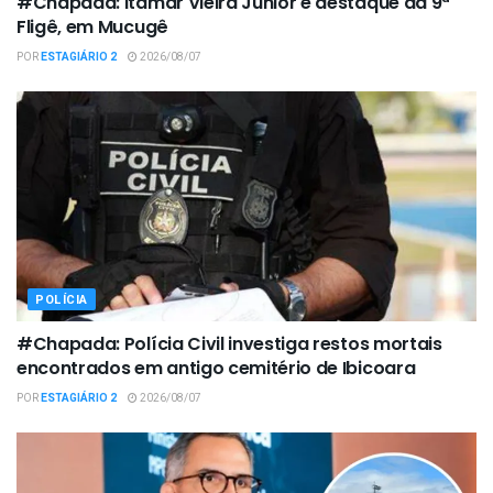
#Chapada: Itamar Vieira Junior é destaque da 9ª
Fligê, em Mucugê
POR
ESTAGIÁRIO 2
2026/08/07
POLÍCIA
#Chapada: Polícia Civil investiga restos mortais
encontrados em antigo cemitério de Ibicoara
POR
ESTAGIÁRIO 2
2026/08/07