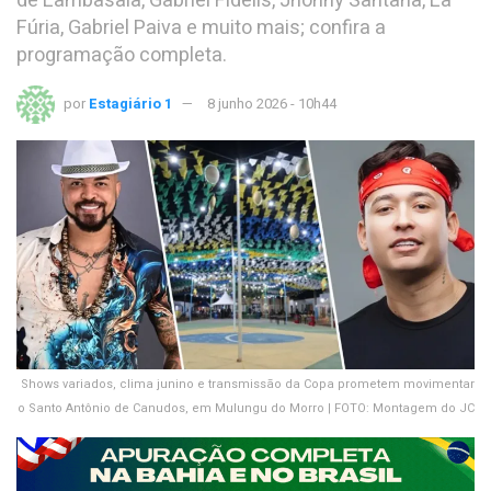
de Lambasaia, Gabriel Fidelis, Jhonny Santana, La
Fúria, Gabriel Paiva e muito mais; confira a
programação completa.
por
Estagiário 1
8 junho 2026 - 10h44
Shows variados, clima junino e transmissão da Copa prometem movimentar
o Santo Antônio de Canudos, em Mulungu do Morro | FOTO: Montagem do JC