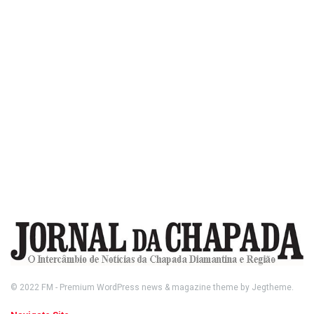
© 2022
FM
- Premium WordPress news & magazine theme by
Jegtheme
.