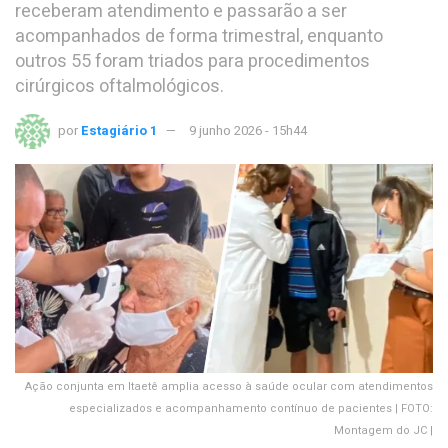
receberam atendimento e passarão a ser
acompanhados de forma trimestral, enquanto
outros 55 foram triados para procedimentos
cirúrgicos oftalmológicos.
por
Estagiário 1
9 junho 2026 - 15h44
Ação conjunta em Itaetê amplia acesso à saúde ocular com atendimentos
especializados e acompanhamento contínuo de pacientes | FOTO:
Montagem do JC |