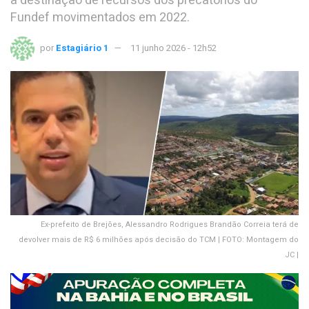
a destinação de recursos dos precatórios do
Fundef movimentados em 2022.
por
Estagiário 1
11 junho 2026 - 12h52
Ex-prefeito de Brejões, Alessandro Rodrigues Brandão Correia terá de
devolver mais de R$ 6 milhões após decisão do TCM | FOTO: Montagem do
JC |