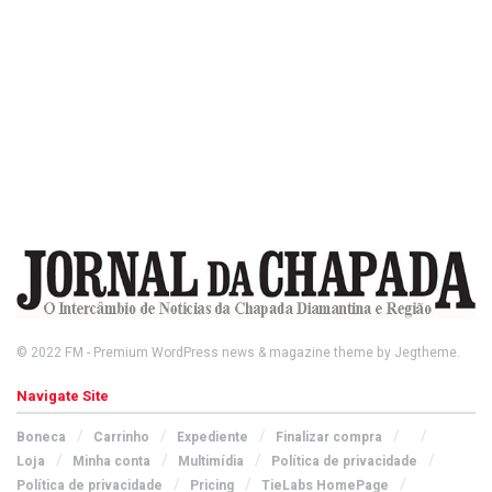
© 2022
FM
- Premium WordPress news & magazine theme by
Jegtheme
.
Navigate Site
Boneca
Carrinho
Expediente
Finalizar compra
Loja
Minha conta
Multimídia
Política de privacidade
Política de privacidade
Pricing
TieLabs HomePage