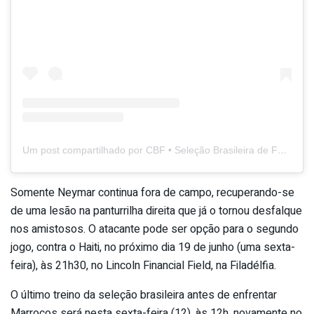
Um post compartilhado por CBF • Seleção Brasileira de Futebol (@brasil)
Somente Neymar continua fora de campo, recuperando-se
de uma lesão na panturrilha direita que já o tornou desfalque
nos amistosos. O atacante pode ser opção para o segundo
jogo, contra o Haiti, no próximo dia 19 de junho (uma sexta-
feira), às 21h30, no Lincoln Financial Field, na Filadélfia.
O último treino da seleção brasileira antes de enfrentar
Marrocos será nesta sexta-feira (12), às 12h, novamente no