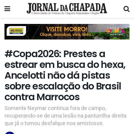
#Copa2026: Prestes a
estrear em busca do hexa,
Ancelotti não dá pistas
sobre escalação do Brasil
contra Marrocos
Somente Neymar continua fora de campo,
recuperando-se de uma lesão na panturrilha direita
que já o tornou desfalque nos amistosos.