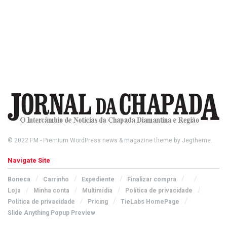
© 2022
FM
- Premium WordPress news & magazine theme by
Jegtheme
.
Navigate Site
Boneca
Carrinho
Expediente
Finalizar compra
Loja
Minha conta
Multimídia
Política de privacidade
Política de privacidade
Pricing
TieLabs HomePage
Slide Anything Popup Preview