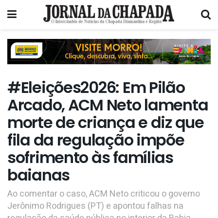
#Eleições2026: Em Pilão
Arcado, ACM Neto lamenta
morte de criança e diz que
fila da regulação impõe
sofrimento às famílias
baianas
Ao comentar o caso, ACM Neto criticou o governo
Jerônimo Rodrigues (PT) e apontou falhas na