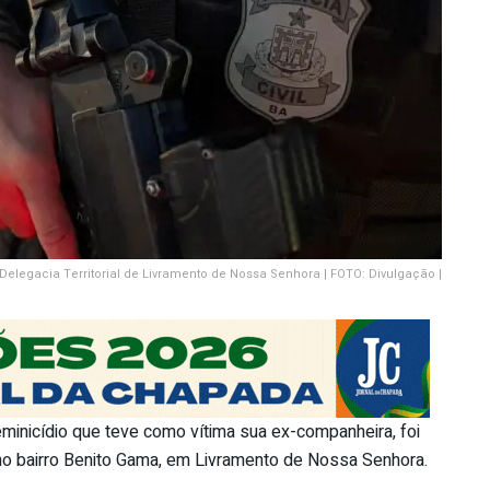
Delegacia Territorial de Livramento de Nossa Senhora | FOTO: Divulgação |
inicídio que teve como vítima sua ex-companheira, foi
 no bairro Benito Gama, em Livramento de Nossa Senhora.