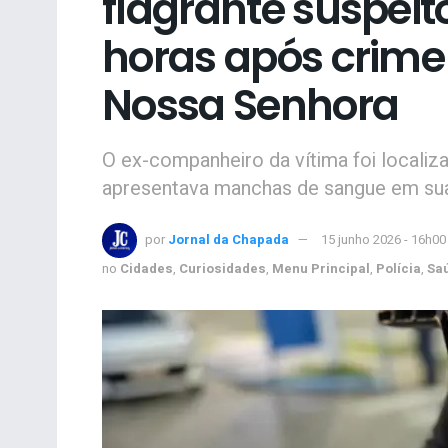
flagrante suspeit
horas após crime
Nossa Senhora
O ex-companheiro da vítima foi localiz
apresentava manchas de sangue em sua
por
Jornal da Chapada
15 junho 2026 - 16h00
no
Cidades
,
Curiosidades
,
Menu Principal
,
Polícia
,
Sa