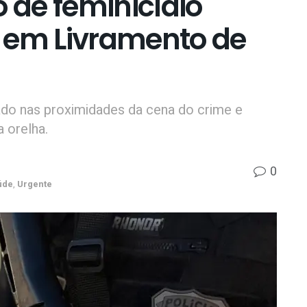
o de feminicídio
 em Livramento de
ado nas proximidades da cena do crime e
 orelha.
0
úde
,
Urgente