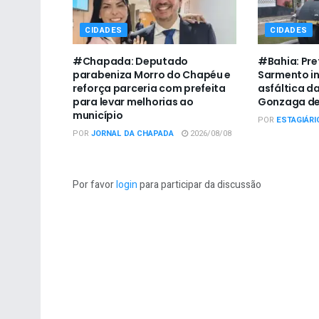
CIDADES
CIDADES
#Chapada: Deputado
#Bahia: Pre
parabeniza Morro do Chapéu e
Sarmento i
reforça parceria com prefeita
asfáltica da
para levar melhorias ao
Gonzaga de
município
POR
ESTAGIÁRI
POR
JORNAL DA CHAPADA
2026/08/08
Por favor
login
para participar da discussão