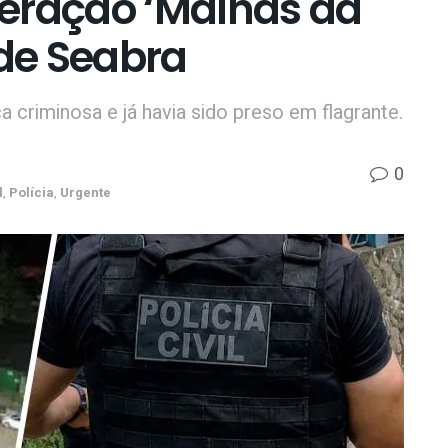
eração ‘Malhas da
 de Seabra
a criminosa e já havia sido preso em flagrante.
0
l
,
Polícia
,
Urgente