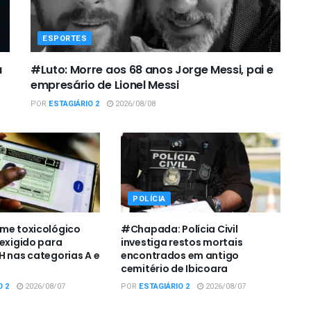
ESPORTES
a
#Luto: Morre aos 68 anos Jorge Messi, pai e
empresário de Lionel Messi
POR
ESTAGIÁRIO 2
2026/08/08
POLÍCIA
me toxicológico
#Chapada: Polícia Civil
 exigido para
investiga restos mortais
H nas categorias A e
encontrados em antigo
cemitério de Ibicoara
O 2
2026/08/07
POR
ESTAGIÁRIO 2
2026/08/07