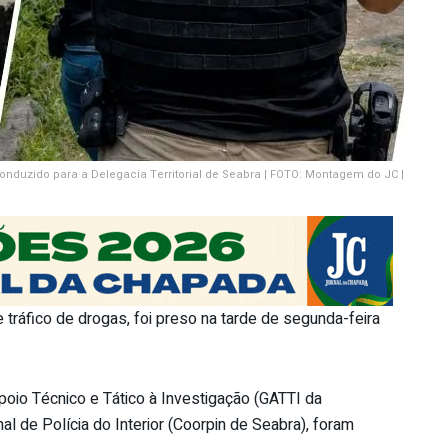
nduzido para a Delegacia Territorial de Seabra | FOTO: Montagem do JC |
tráfico de drogas, foi preso na tarde de segunda-feira
poio Técnico e Tático à Investigação (GATTI da
al de Polícia do Interior (Coorpin de Seabra), foram