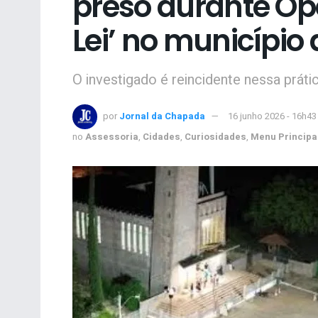
preso durante Op
Lei’ no município
O investigado é reincidente nessa prátic
por
Jornal da Chapada
16 junho 2026 - 16h43
no
Assessoria
,
Cidades
,
Curiosidades
,
Menu Principa