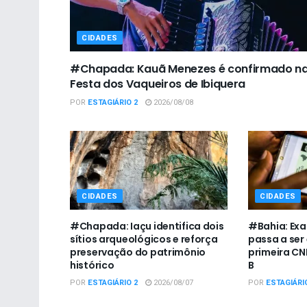
CIDADES
#Chapada: Kauã Menezes é confirmado n
Festa dos Vaqueiros de Ibiquera
POR
ESTAGIÁRIO 2
2026/08/08
CIDADES
CIDADES
#Chapada: Iaçu identifica dois
#Bahia: Exa
sítios arqueológicos e reforça
passa a ser
preservação do patrimônio
primeira CN
histórico
B
POR
ESTAGIÁRIO 2
2026/08/07
POR
ESTAGIÁRI