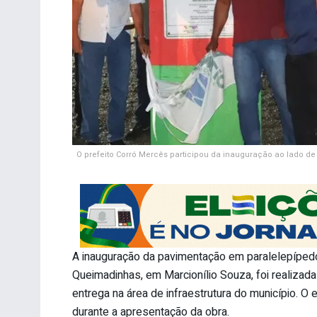
O prefeito Corró Mercês participou da inauguração ao lado d
A inauguração da pavimentação em paralelepíped
Queimadinhas, em Marcionílio Souza, foi realizad
entrega na área de infraestrutura do município. 
durante a apresentação da obra.