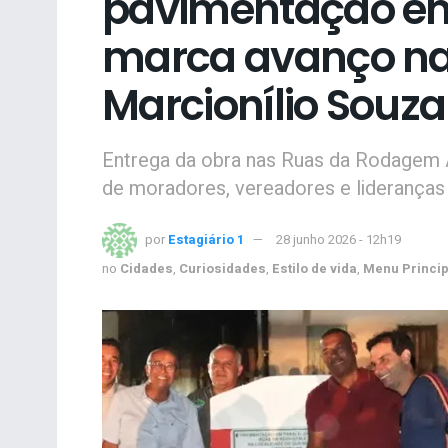
pavimentação e
marca avanço na 
Marcionílio Souza
Entrega da obra nas Ruas da Rodagem A
de moradores, vereadores e lideranças 
por
Estagiário 1
28 junho 2026 - 12h19
no
Cidades
,
Curiosidades
,
Estilo de vida
,
Menu Princip