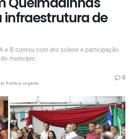
m Queimadinhas
infraestrutura de
 e B contou com ato solene e participação
do município.
0
al
,
Política
,
Urgente