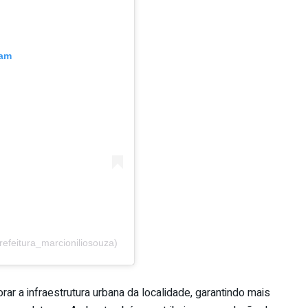
ram
efeitura_marcioniliosouza)
ar a infraestrutura urbana da localidade, garantindo mais