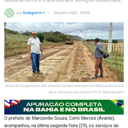
deslocamento e o acesso aos serviços essenciais.
por
Estagiário 1
30 junho 2026 - 12h03
Obras de recuperação das estradas vicinais avançam em Marcionílio Souza
após impactos das chuvas | FOTO: Reprodução |
O prefeito de Marcionílio Souza, Corró Mercez (Avante),
acompanhou, na última segunda-feira (29), os serviços de