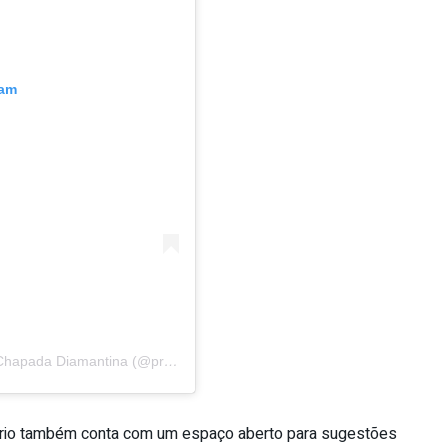
ram
Um post compartilhado por Prefeitura de Lençóis | Chapada Diamantina (@prefeituradelencois)
ário também conta com um espaço aberto para sugestões