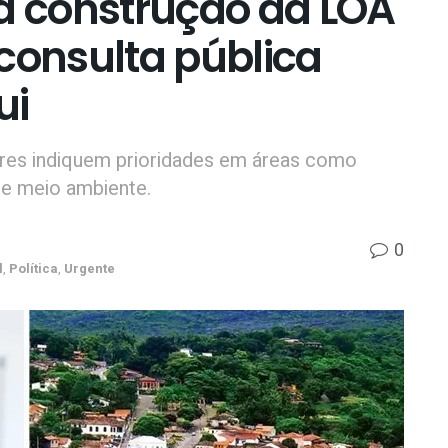
da construção da LOA
consulta pública
ui
ores indiquem prioridades em áreas como
a e meio ambiente.
0
l
,
Política
,
Urgente