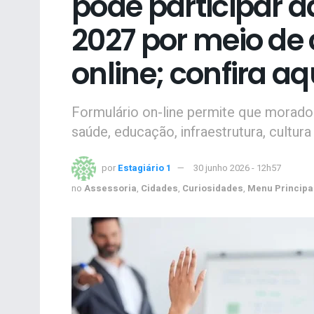
pode participar 
2027 por meio de 
online; confira aq
Formulário on-line permite que morad
saúde, educação, infraestrutura, cultur
por
Estagiário 1
30 junho 2026 - 12h57
no
Assessoria
,
Cidades
,
Curiosidades
,
Menu Principa