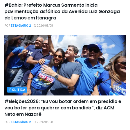
#Bahia: Prefeito Marcus Sarmento inicia
pavimentação asfáltica da Avenida Luiz Gonzaga
de Lemos em Itanagra
POR
ESTAGIÁRIO 2
2026/08/08
POLÍTICA
#Eleições2026: “Eu vou botar ordem em presídio e
vou botar para quebrar com bandido”, diz ACM
Neto em Nazaré
POR
ESTAGIÁRIO 2
2026/08/08