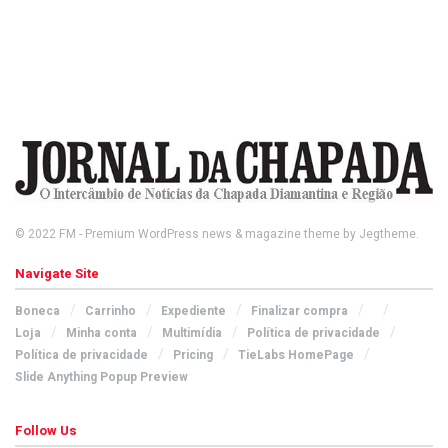
© 2022
FM
- Premium WordPress news & magazine theme by
Jegtheme
.
Navigate Site
Boneca
Carrinho
Expediente
Finalizar compra
Loja
Minha conta
Multimídia
Política de privacidade
Política de privacidade
Pricing
TieLabs HomePage
Slide Anything Popup Preview
Follow Us