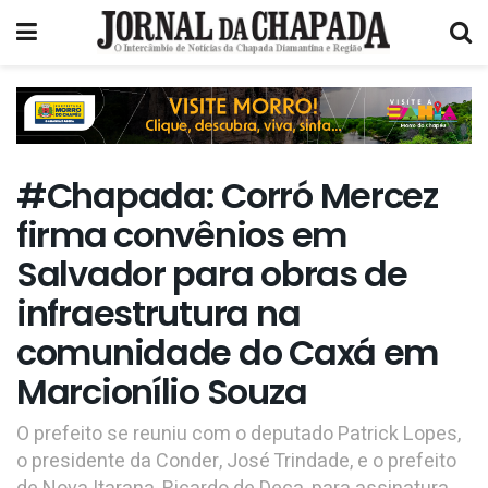
#Chapada: Corró Mercez
firma convênios em
Salvador para obras de
infraestrutura na
comunidade do Caxá em
Marcionílio Souza
O prefeito se reuniu com o deputado Patrick Lopes,
o presidente da Conder, José Trindade, e o prefeito