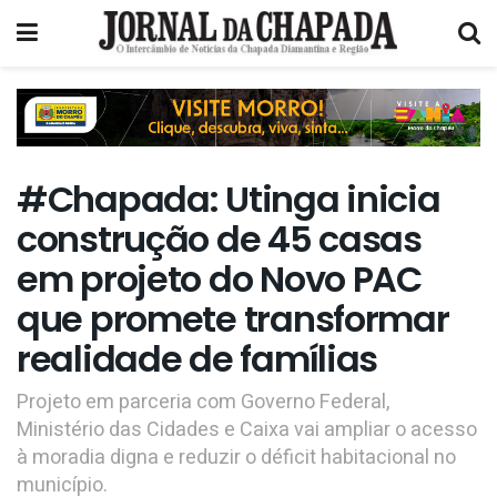
#Chapada: Utinga inicia
construção de 45 casas
em projeto do Novo PAC
que promete transformar
realidade de famílias
Projeto em parceria com Governo Federal,
Ministério das Cidades e Caixa vai ampliar o acesso
à moradia digna e reduzir o déficit habitacional no
município.