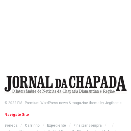
© 2022
FM
- Premium WordPress news & magazine theme by
Jegtheme
.
Navigate Site
Boneca
Carrinho
Expediente
Finalizar compra