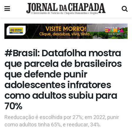
#Brasil: Datafolha mostra
que parcela de brasileiros
que defende punir
adolescentes infratores
como adultos subiu para
70%
Reeducação é escolhida por 27%; em 2022, punir
como adultos tinha 65%, e reeducar, 34%.