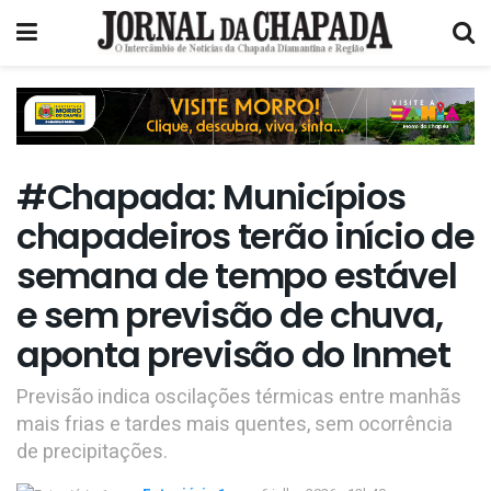
#Chapada: Municípios
chapadeiros terão início de
semana de tempo estável
e sem previsão de chuva,
aponta previsão do Inmet
Previsão indica oscilações térmicas entre manhãs
mais frias e tardes mais quentes, sem ocorrência
de precipitações.