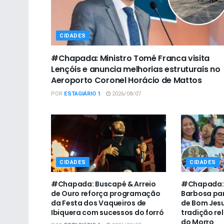
CIDADES
#Chapada: Ministro Tomé Franca visita
Lençóis e anuncia melhorias estruturais no
Aeroporto Coronel Horácio de Mattos
POR
ESTAGIÁRIO 1
2026/08/07
CIDADES
CIDADES
#Chapada: Buscapé & Arreio
#Chapada: P
de Ouro reforça programação
Barbosa par
da Festa dos Vaqueiros de
de Bom Jesu
Ibiquera com sucessos do forró
tradição re
do Morro