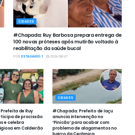
CIDADES
#Chapada: Ruy Barbosa prepara entrega de
100 novas próteses após mutirão voltado à
reabilitação da saúde bucal
POR
ESTAGIÁRIO 1
2026/08/07
CIDADES
refeita de Ruy
#Chapada: Prefeito de Iaçu
ticipa de procissão
anuncia intervenção no
s e celebra
‘Pinicão’ para acabar com
ligiosa em Caldeirão
problema de alagamentos no
bairro da Cerâmica