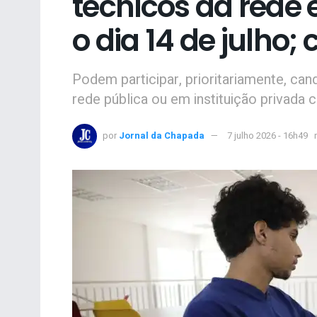
técnicos da rede
o dia 14 de julho; 
Podem participar, prioritariamente, ca
rede pública ou em instituição privada 
por
Jornal da Chapada
7 julho 2026 - 16h49