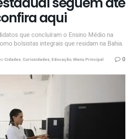
 estadual seguem até
confira aqui
ndidatos que concluíram o Ensino Médio na
como bolsistas integrais que residam na Bahia.
0
no
Cidades
,
Curiosidades
,
Educação
,
Menu Principal