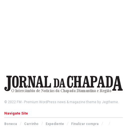
© 2022
FM
- Premium WordPress news & magazine theme by
Jegtheme
.
Navigate Site
Boneca
Carrinho
Expediente
Finalizar compra