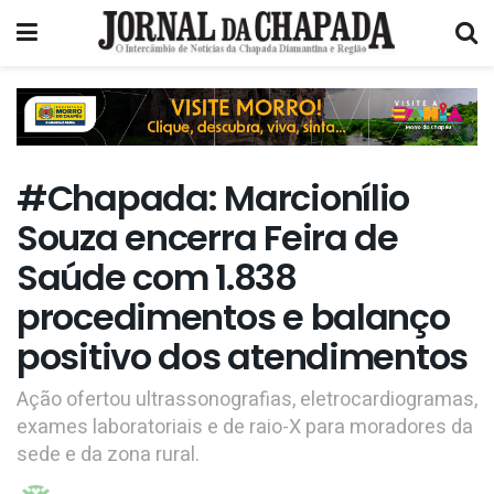
#Chapada: Marcionílio
Souza encerra Feira de
Saúde com 1.838
procedimentos e balanço
positivo dos atendimentos
Ação ofertou ultrassonografias, eletrocardiogramas,
exames laboratoriais e de raio-X para moradores da
sede e da zona rural.