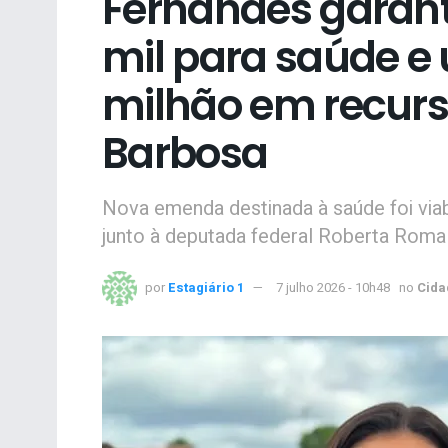
Fernandes garan
mil para saúde e 
milhão em recurs
Barbosa
Nova emenda destinada à saúde foi viab
junto à deputada federal Roberta Roma 
por
Estagiário 1
7 julho 2026 - 10h48
no
Cida