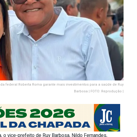
tada federal Roberta Roma garante mais investimentos para a saúde de Ruy
Barbosa | FOTO: Reprodução |
, o vice-prefeito de Ruy Barbosa, Nildo Fernandes,