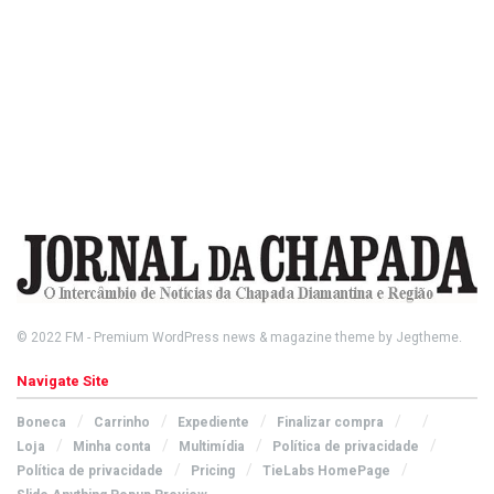
© 2022
FM
- Premium WordPress news & magazine theme by
Jegtheme
.
Navigate Site
Boneca
Carrinho
Expediente
Finalizar compra
Loja
Minha conta
Multimídia
Política de privacidade
Política de privacidade
Pricing
TieLabs HomePage