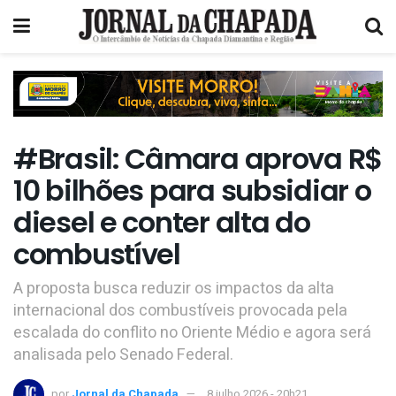
#Brasil: Câmara aprova R$
10 bilhões para subsidiar o
diesel e conter alta do
combustível
A proposta busca reduzir os impactos da alta
internacional dos combustíveis provocada pela
escalada do conflito no Oriente Médio e agora será
analisada pelo Senado Federal.
por
Jornal da Chapada
8 julho 2026 - 20h21