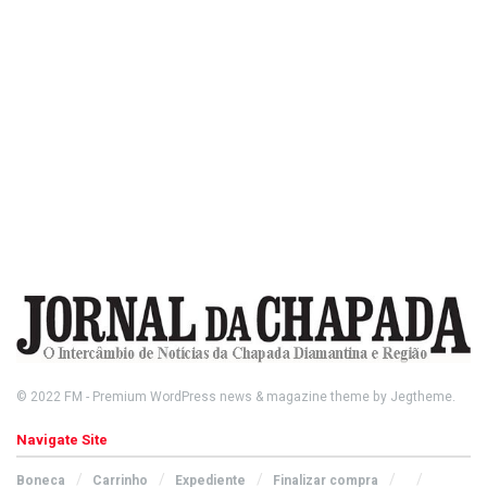
© 2022
FM
- Premium WordPress news & magazine theme by
Jegtheme
.
Navigate Site
Boneca
Carrinho
Expediente
Finalizar compra