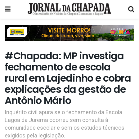
#Chapada: MP investiga
fechamento de escola
rural em Lajedinho e cobra
explicações da gestão de
Antônio Mário
Inquérito civil apura se o fechamento da Escola
Lagoa da Jurema ocorreu sem consulta à
comunidade escolar e sem os estudos técnicos
exigidos pela legislação.