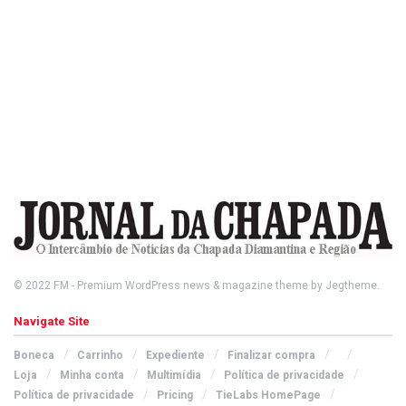
© 2022
FM
- Premium WordPress news & magazine theme by
Jegtheme
.
Navigate Site
Boneca
Carrinho
Expediente
Finalizar compra
Loja
Minha conta
Multimídia
Política de privacidade
Política de privacidade
Pricing
TieLabs HomePage