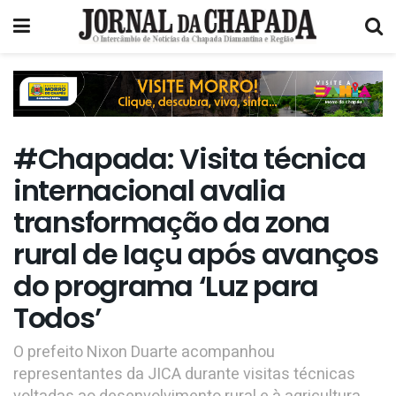
#Chapada: Visita técnica
internacional avalia
transformação da zona
rural de Iaçu após avanços
do programa ‘Luz para
Todos’
O prefeito Nixon Duarte acompanhou
representantes da JICA durante visitas técnicas