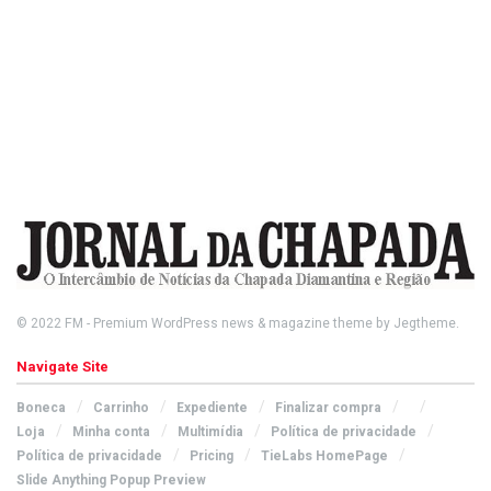
© 2022
FM
- Premium WordPress news & magazine theme by
Jegtheme
.
Navigate Site
Boneca
Carrinho
Expediente
Finalizar compra
Loja
Minha conta
Multimídia
Política de privacidade
Política de privacidade
Pricing
TieLabs HomePage
Slide Anything Popup Preview