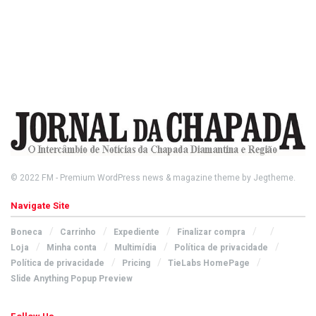
© 2022
FM
- Premium WordPress news & magazine theme by
Jegtheme
.
Navigate Site
Boneca
Carrinho
Expediente
Finalizar compra
Loja
Minha conta
Multimídia
Política de privacidade
Política de privacidade
Pricing
TieLabs HomePage
Slide Anything Popup Preview