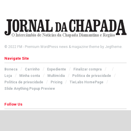
© 2022
FM
- Premium WordPress news & magazine theme by
Jegtheme
.
Navigate Site
Boneca
Carrinho
Expediente
Finalizar compra
Loja
Minha conta
Multimídia
Política de privacidade
Política de privacidade
Pricing
TieLabs HomePage
Slide Anything Popup Preview
Follow Us