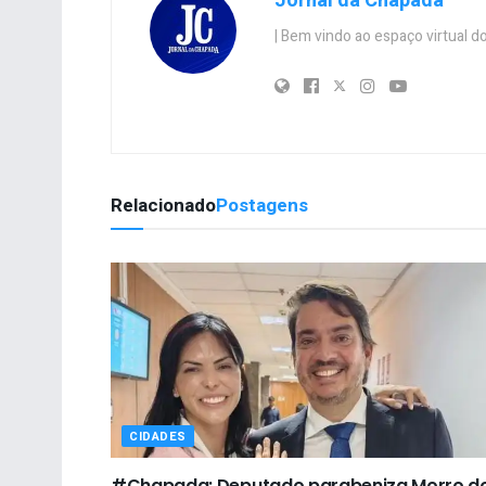
Jornal da Chapada
| Bem vindo ao espaço virtual
Relacionado
Postagens
CIDADES
#Chapada: Deputado parabeniza Morro d