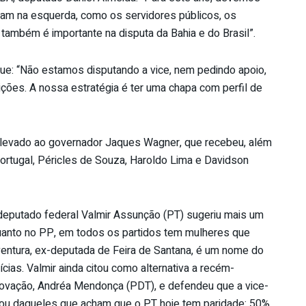
tam na esquerda, como os servidores públicos, os
a também é importante na disputa da Bahia e do Brasil”.
que: “Não estamos disputando a vice, nem pedindo apoio,
ições. A nossa estratégia é ter uma chapa com perfil de
i levado ao governador Jaques Wagner, que recebeu, além
ortugal, Péricles de Souza, Haroldo Lima e Davidson
deputado federal Valmir Assunção (PT) sugeriu mais um
uanto no PP, em todos os partidos tem mulheres que
entura, ex-deputada de Feira de Santana, é um nome do
ícias. Valmir ainda citou como alternativa a recém-
novação, Andréa Mendonça (PDT), e defendeu que a vice-
 sou daqueles que acham que o PT hoje tem paridade: 50%