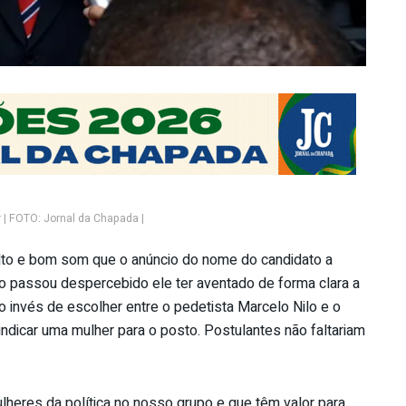
| FOTO: Jornal da Chapada |
to e bom som que o anúncio do nome do candidato a
ão passou despercebido ele ter aventado de forma clara a
o invés de escolher entre o pedetista Marcelo Nilo e o
dicar uma mulher para o posto. Postulantes não faltariam
lheres da política no nosso grupo e que têm valor para