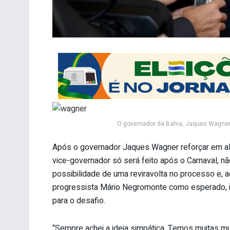
O governador da Bahia, Jaques Wagner 
Após o governador Jaques Wagner reforçar em al
vice-governador só será feito após o Carnaval, n
possibilidade de uma reviravolta no processo e, a
progressista Mário Negromonte como esperado, in
para o desafio.
“Sempre achei a ideia simpática. Temos muitas mu