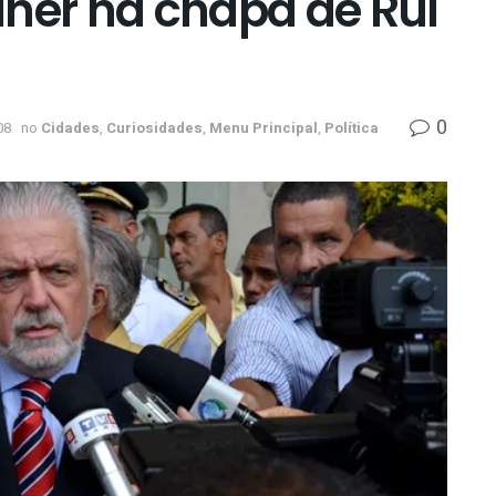
lher na chapa de Rui
0
08
no
Cidades
,
Curiosidades
,
Menu Principal
,
Política