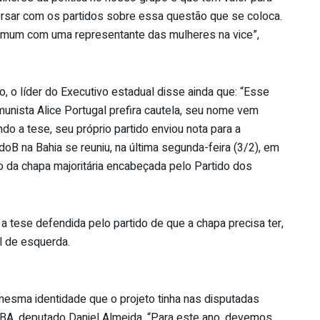
ersar com os partidos sobre essa questão que se coloca.
comum com uma representante das mulheres na vice”,
, o líder do Executivo estadual disse ainda que: “Esse
munista Alice Portugal prefira cautela, seu nome vem
o a tese, seu próprio partido enviou nota para a
oB na Bahia se reuniu, na última segunda-feira (3/2), em
ão da chapa majoritária encabeçada pelo Partido dos
a tese defendida pelo partido de que a chapa precisa ter,
l de esquerda.
mesma identidade que o projeto tinha nas disputadas
BA, deputado Daniel Almeida. “Para este ano, devemos