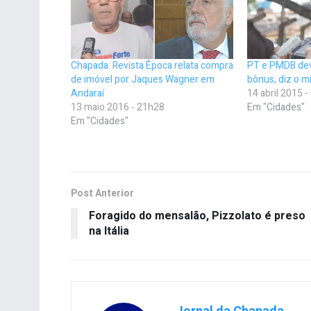
Chapada: Revista Época relata compra
PT e PMDB dev
de imóvel por Jaques Wagner em
bônus, diz o m
Andaraí
14 abril 2015 
13 maio 2016 - 21h28
Em "Cidades"
Em "Cidades"
Post Anterior
Foragido do mensalão, Pizzolato é preso
na Itália