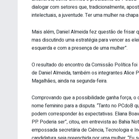
dialogar com setores que, tradicionalmente, apos
intelectuais, a juventude. Ter uma mulher na chap
Mais além, Daniel Almeida fez questão de frisar 
mas discutindo uma estratégia para vencer as ele
esquerda e com a presença de uma mulher”.
O resultado do encontro da Comissão Política fo
de Daniel Almeida, também os integrantes Alice P
Magalhães, ainda na segunda-feira.
Comprovando que a possibilidade ganha força, o 
nome feminino para a disputa. “Tanto no PCdoB q
podem corresponder às expectativas. Eliana Boav
PP. Poderia ser”, citou, em entrevista ao Bahia Not
empossada secretária de Ciência, Tecnologia e I
candidatura seja preenchida por uma mulher. “Eu