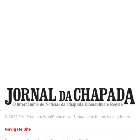
© 2022
FM
- Premium WordPress news & magazine theme by
Jegtheme
.
Navigate Site