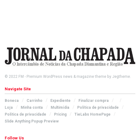
© 2022
FM
- Premium WordPress news & magazine theme by
Jegtheme
.
Navigate Site
Boneca
Carrinho
Expediente
Finalizar compra
Loja
Minha conta
Multimídia
Política de privacidade
Política de privacidade
Pricing
TieLabs HomePage
Slide Anything Popup Preview
Follow Us