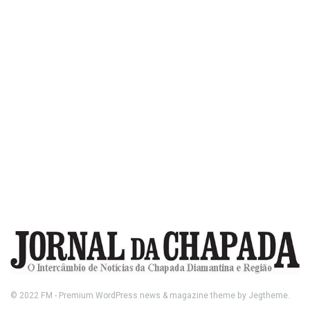
© 2022
FM
- Premium WordPress news & magazine theme by
Jegtheme
.