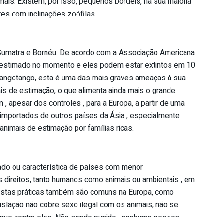
ais. Existem, por isso, pequenos bordéis, na sua maioria
tes com inclinações zoófilas.
Sumatra e Bornéu. De acordo com a Associação Americana
 estimado no momento e eles podem estar extintos em 10
rangotango, esta é uma das mais graves ameaças à sua
is de estimação, o que alimenta ainda mais o grande
 apesar dos controles , para a Europa, a partir de uma
 importados de outros países da Ásia , especialmente
animais de estimação por famílias ricas.
ado ou característica de países com menor
 direitos, tanto humanos como animais ou ambientais , em
e estas práticas também são comuns na Europa, como
islação não cobre sexo ilegal com os animais, não se