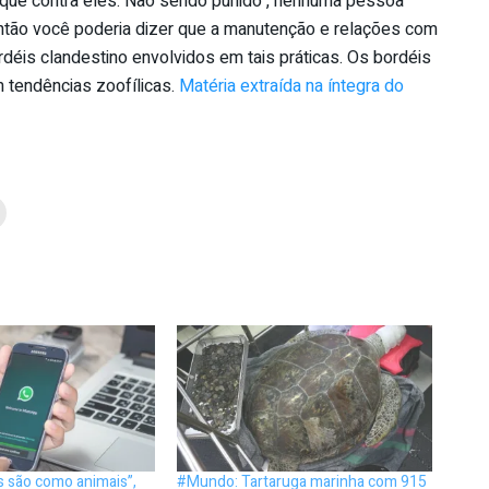
ataque contra eles. Não sendo punido , nenhuma pessoa
então você poderia dizer que a manutenção e relações com
éis clandestino envolvidos em tais práticas. Os bordéis
 tendências zoofílicas.
Matéria extraída na íntegra do
s são como animais”,
#Mundo: Tartaruga marinha com 915