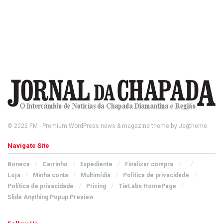
© 2022
FM
- Premium WordPress news & magazine theme by
Jegtheme
.
Navigate Site
Boneca
Carrinho
Expediente
Finalizar compra
Loja
Minha conta
Multimídia
Política de privacidade
Política de privacidade
Pricing
TieLabs HomePage
Slide Anything Popup Preview