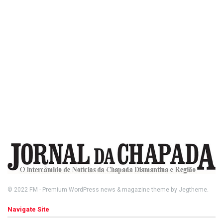
© 2022
FM
- Premium WordPress news & magazine theme by
Jegtheme
.
Navigate Site