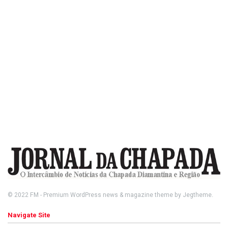
© 2022
FM
- Premium WordPress news & magazine theme by
Jegtheme
.
Navigate Site