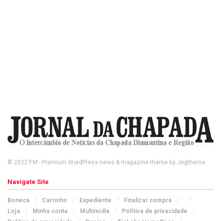
© 2022
FM
- Premium WordPress news & magazine theme by
Jegtheme
.
Navigate Site
Boneca
Carrinho
Expediente
Finalizar compra
Loja
Minha conta
Multimídia
Política de privacidade