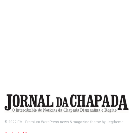
© 2022
FM
- Premium WordPress news & magazine theme by
Jegtheme
.