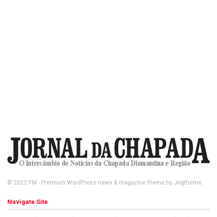
© 2022
FM
- Premium WordPress news & magazine theme by
Jegtheme
.
Navigate Site