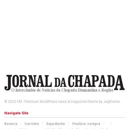
© 2022
FM
- Premium WordPress news & magazine theme by
Jegtheme
.
Navigate Site
Boneca
Carrinho
Expediente
Finalizar compra