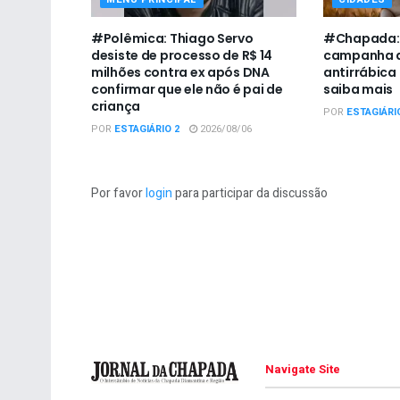
#Polêmica: Thiago Servo
#Chapada: U
desiste de processo de R$ 14
campanha d
milhões contra ex após DNA
antirrábica
confirmar que ele não é pai de
saiba mais
criança
POR
ESTAGIÁRI
POR
ESTAGIÁRIO 2
2026/08/06
Por favor
login
para participar da discussão
Navigate Site