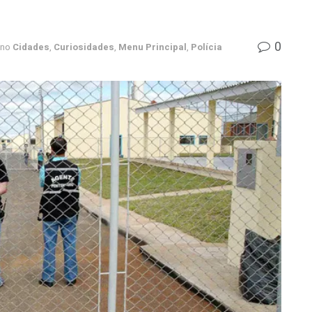
0
no
Cidades
,
Curiosidades
,
Menu Principal
,
Polícia