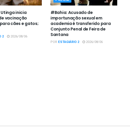
tinga inicia
#Bahia: Acusado de
e vacinação
importunação sexual em
 para cães e gatos;
academia é transferido para
Conjunto Penal de Feira de
Santana
O 2
2026/08/06
POR
ESTAGIÁRIO 2
2026/08/06