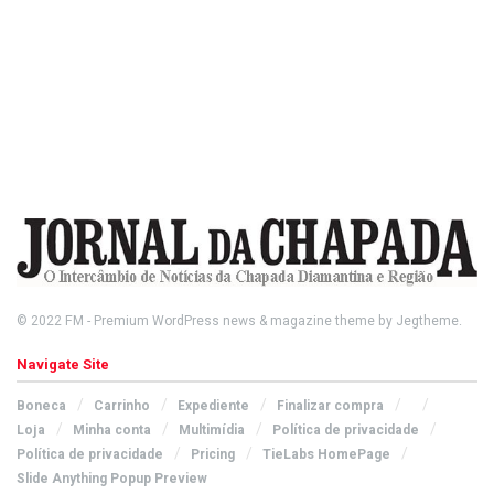
© 2022
FM
- Premium WordPress news & magazine theme by
Jegtheme
.
Navigate Site
Boneca
Carrinho
Expediente
Finalizar compra
Loja
Minha conta
Multimídia
Política de privacidade
Política de privacidade
Pricing
TieLabs HomePage
Slide Anything Popup Preview