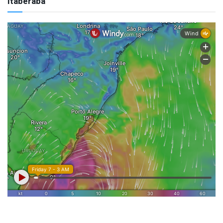
Itaberaba