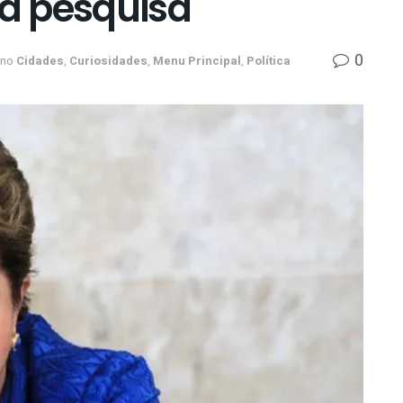
a pesquisa
0
no
Cidades
,
Curiosidades
,
Menu Principal
,
Política