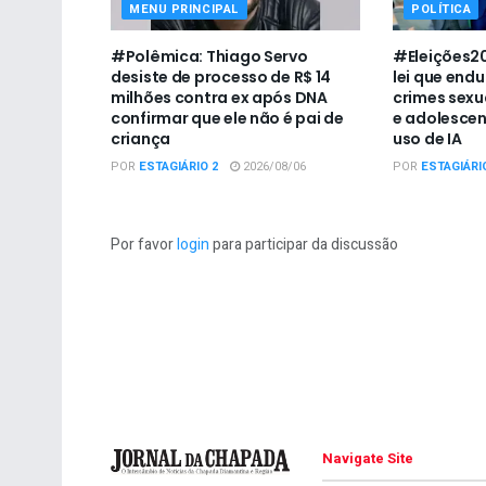
MENU PRINCIPAL
POLÍTICA
#Polêmica: Thiago Servo
#Eleições20
desiste de processo de R$ 14
lei que end
milhões contra ex após DNA
crimes sexu
confirmar que ele não é pai de
e adolescen
criança
uso de IA
POR
ESTAGIÁRIO 2
2026/08/06
POR
ESTAGIÁRI
Por favor
login
para participar da discussão
Navigate Site