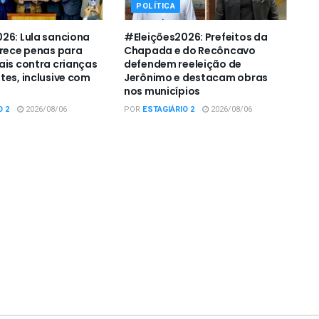
POLÍTICA
26: Lula sanciona
#Eleições2026: Prefeitos da
urece penas para
Chapada e do Recôncavo
ais contra crianças
defendem reeleição de
tes, inclusive com
Jerônimo e destacam obras
nos municípios
O 2
2026/08/06
POR
ESTAGIÁRIO 2
2026/08/06