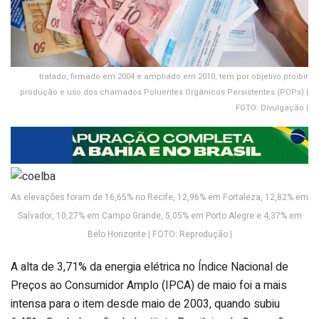
tratado, firmado em 2004 e ampliado em 2010, tem por objetivo proibir
produção e uso dos chamados Poluentes Orgânicos Persistentes (POPs) |
FOTO: Divulgação |
As elevações foram de 16,65% no Recife, 12,96% em Fortaleza, 12,82% em
Salvador, 10,27% em Campo Grande, 5,05% em Porto Alegre e 4,37% em
Belo Horizonte | FOTO: Reprodução |
A alta de 3,71% da energia elétrica no Índice Nacional de
Preços ao Consumidor Amplo (IPCA) de maio foi a mais
intensa para o item desde maio de 2003, quando subiu