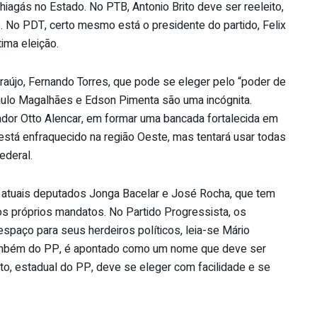
iagás no Estado. No PTB, Antonio Brito deve ser reeleito,
. No PDT, certo mesmo está o presidente do partido, Felix
ima eleição.
újo, Fernando Torres, que pode se eleger pelo “poder de
ulo Magalhães e Edson Pimenta são uma incógnita.
or Otto Alencar, em formar uma bancada fortalecida em
or, está enfraquecido na região Oeste, mas tentará usar todas
ederal.
 atuais deputados Jonga Bacelar e José Rocha, que tem
 os próprios mandatos. No Partido Progressista, os
paço para seus herdeiros políticos, leia-se Mário
também do PP, é apontado como um nome que deve ser
tto, estadual do PP, deve se eleger com facilidade e se