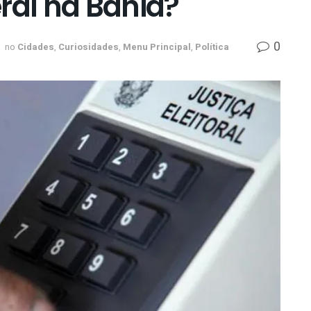
ral na Bahia?
0
no
Cidades
,
Curiosidades
,
Menu Principal
,
Política